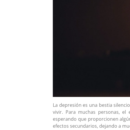
La depresión es una bestia silenci
vivir. Para muchas personas, el 
esperando que proporcionen algún 
efectos secundarios, dejando a mu