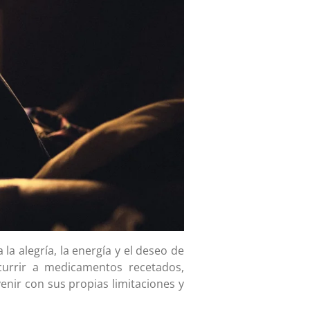
a alegría, la energía y el deseo de
ecurrir a medicamentos recetados,
nir con sus propias limitaciones y