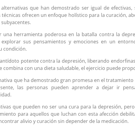
alternativas que han demostrado ser igual de efectivas, 
 técnicas ofrecen un enfoque holístico para la curación, a
 subyacentes.
r una herramienta poderosa en la batalla contra la depre
n explorar sus pensamientos y emociones en un entorn
u condición.
n antídoto potente contra la depresión, liberando endorfi
 se combina con una dieta saludable, el ejercicio puede pro
rnativa que ha demostrado gran promesa en el tratamiento 
ente, las personas pueden aprender a dejar ir pens
idad.
ativas que pueden no ser una cura para la depresión, per
iento para aquellos que luchan con esta afección debilita
ontrar alivio y curación sin depender de la medicación.