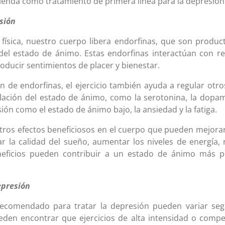
mienda como tratamiento de primera línea para la depresión
esión
física, nuestro cuerpo libera endorfinas, que son produ
del estado de ánimo. Estas endorfinas interactúan con r
roducir sentimientos de placer y bienestar.
de endorfinas, el ejercicio también ayuda a regular otr
lación del estado de ánimo, como la serotonina, la dopam
ión como el estado de ánimo bajo, la ansiedad y la fatiga.
 otros efectos beneficiosos en el cuerpo que pueden mejora
 la calidad del sueño, aumentar los niveles de energía, r
eneficios pueden contribuir a un estado de ánimo más 
epresión
o recomendado para tratar la depresión pueden variar seg
eden encontrar que ejercicios de alta intensidad o comp