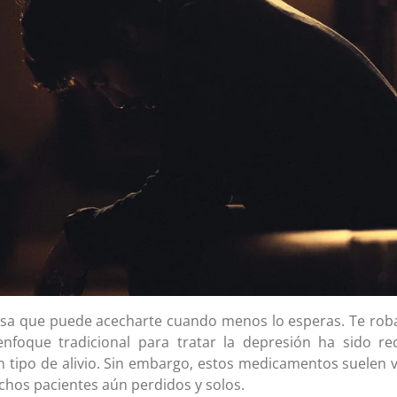
osa que puede acecharte cuando menos lo esperas. Te roba l
enfoque tradicional para tratar la depresión ha sido r
tipo de alivio. Sin embargo, estos medicamentos suelen ve
chos pacientes aún perdidos y solos.