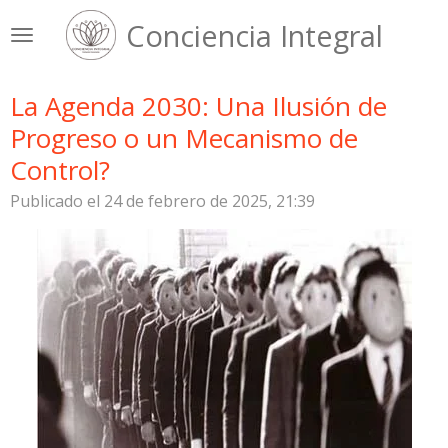
Ir
Conciencia Integral
al
contenido
principal
La Agenda 2030: Una Ilusión de
Progreso o un Mecanismo de
Control?
Publicado el 24 de febrero de 2025, 21:39